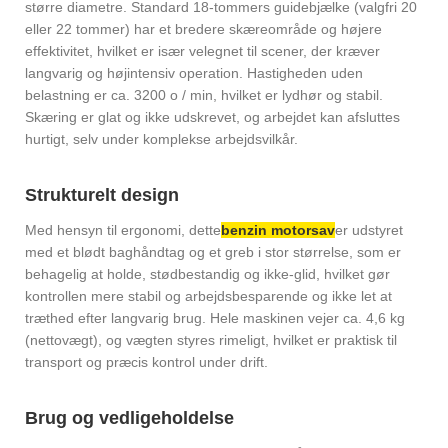
større diametre. Standard 18-tommers guidebjælke (valgfri 20
eller 22 tommer) har et bredere skæreområde og højere
effektivitet, hvilket er især velegnet til scener, der kræver
langvarig og højintensiv operation. Hastigheden uden
belastning er ca. 3200 o / min, hvilket er lydhør og stabil.
Skæring er glat og ikke udskrevet, og arbejdet kan afsluttes
hurtigt, selv under komplekse arbejdsvilkår.
Strukturelt design
Med hensyn til ergonomi, dette
benzin motorsav
er udstyret
med et blødt baghåndtag og et greb i stor størrelse, som er
behagelig at holde, stødbestandig og ikke-glid, hvilket gør
kontrollen mere stabil og arbejdsbesparende og ikke let at
træthed efter langvarig brug. Hele maskinen vejer ca. 4,6 kg
(nettovægt), og vægten styres rimeligt, hvilket er praktisk til
transport og præcis kontrol under drift.
Brug og vedligeholdelse