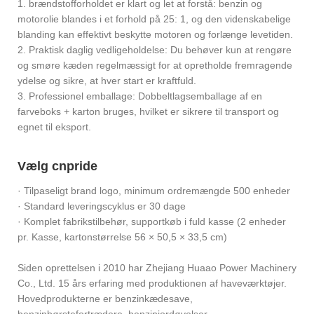
1. brændstofforholdet er klart og let at forstå: benzin og
motorolie blandes i et forhold på 25: 1, og den videnskabelige
blanding kan effektivt beskytte motoren og forlænge levetiden.
2. Praktisk daglig vedligeholdelse: Du behøver kun at rengøre
og smøre kæden regelmæssigt for at opretholde fremragende
ydelse og sikre, at hver start er kraftfuld.
3. Professionel emballage: Dobbeltlagsemballage af en
farveboks + karton bruges, hvilket er sikrere til transport og
egnet til eksport.
Vælg cnpride
· Tilpaseligt brand logo, minimum ordremængde 500 enheder
· Standard leveringscyklus er 30 dage
· Komplet fabrikstilbehør, supportkøb i fuld kasse (2 enheder
pr. Kasse, kartonstørrelse 56 × 50,5 × 33,5 cm)
Siden oprettelsen i 2010 har Zhejiang Huaao Power Machinery
Co., Ltd. 15 års erfaring med produktionen af ​​haveværktøjer.
Hovedprodukterne er benzinkædesave,
benzinbørstefortrædere, benzinjordøvelser,