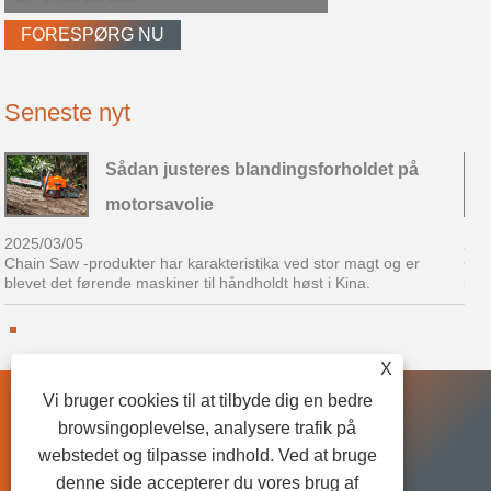
Seneste nyt
Sådan justeres blandingsforholdet på
motorsavolie
2025/03/05
202
Chain Saw -produkter har karakteristika ved stor magt og er
Cha
blevet det førende maskiner til håndholdt høst i Kina.
ble
X
Vi bruger cookies til at tilbyde dig en bedre
browsingoplevelse, analysere trafik på
Links
Sitemap
RSS
XML
Privacy Policy
webstedet og tilpasse indhold. Ved at bruge
denne side accepterer du vores brug af