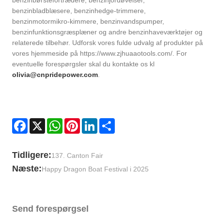
benzinbladblæsere, benzinhedge-trimmere,
benzinmotormikro-kimmere, benzinvandspumper,
benzinfunktionsgræsplæner og andre benzinhaveværktøjer og
relaterede tilbehør. Udforsk vores fulde udvalg af produkter på
vores hjemmeside på https://www.zjhuaaotools.com/. For
eventuelle forespørgsler skal du kontakte os kl
olivia@cnpridepower.com
.
Facebook
X
WhatsApp
Pinterest
LinkedIn
Share
Tidligere:
137. Canton Fair
Næste:
Happy Dragon Boat Festival i 2025
Send forespørgsel