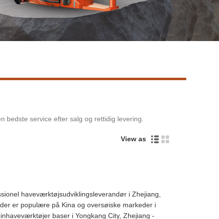
Live
 bedste service efter salg og rettidig levering.
View as
onel haveværktøjsudviklingsleverandør i Zhejiang,
 der er populære på Kina og oversøiske markeder i
zinhaveværktøjer baser i Yongkang City, Zhejiang -