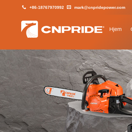
+86-18767970992
mark@cnpridepower.com
Hjem