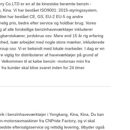
y Co.LTD er en af ​​de kinesiske berømte benzin -
 Kina. Vi har bestået ISO9001: 2015-styringssystem,
alitet har bestået CE, GS, EU-2 EU-5 og andre
rimelig pris, bedre efter service og holdbar brug. Vores
ing af alle forskellige benzinhaveværktøjer inkluderer
agbørstskærer, jordskrue osv. Mere end 15 år rig erfaring
hed, især arbejdet med nogle store mærker, inkluderede
oup osv. Vi er bekendt med lokale markeder. I dag er en
e vigtig for distributører af haveværktøjer på grund af
 Velkommen til at købe benzin -motorsav mini fra
a kunder skal blive svaret inden for 24 timer.
rik i benzinhaveværktøjer i Yongkang, Kina, Kina, Du kan
in-motorsavmaskiner fra CNPride Factory, og vi skal
bedste eftersalgsservice og rettidig levering, tilbyder også