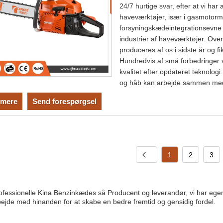
24/7 hurtige svar, efter at vi ha
haveværktøjer, især i gasmotorm
forsyningskædeintegrationsevne
industrier af haveværktøjer. O
produceres af os i sidste år og f
Hundredvis af små forbedringer v
kvalitet efter opdateret teknologi.
og håb kan arbejde sammen med
mere
Send forespørgsel
1
2
3
fessionelle Kina Benzinkædes så Producent og leverandør, vi har egen fab
ejde med hinanden for at skabe en bedre fremtid og gensidig fordel.