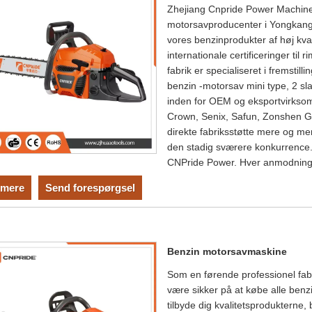
Zhejiang Cnpride Power Machiner
motorsavproducenter i Yongkang,
vores benzinprodukter af høj kv
internationale certificeringer til 
fabrik er specialiseret i fremstill
benzin -motorsav mini type, 2 sl
inden for OEM og eksportvirksom
Crown, Senix, Safun, Zonshen Gr
direkte fabriksstøtte mere og mer
den stadig sværere konkurrence.
CNPride Power. Hver anmodning fr
mere
Send forespørgsel
Benzin motorsavmaskine
Som en førende professionel fab
være sikker på at købe alle benz
tilbyde dig kvalitetsprodukterne, 