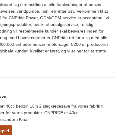
iseret sig i fremstilling af alle forskydninger af benzin -
øvelser, vandpumpe, mini -røretter osv. Velkommen til at
 fra CNPride Power, ODM/ODM-service er acceptabel, vi
agningsprodukter, bedre eftersalgsservice, rettidig
nmodning vil respekterede kunder skal besvares inden for
rfaring med haveværktøjer er CNPride ret fortrolig med alle
 300.000 enheder benzin -motorsager 5200 er produceret
globale kunder. Kvalitet er først, og vi er her for at støtte
ave
set 40cc benzin 16in 2 slagkædesave fra vores fabrik til
riser for vores produkter. CNPRIDE er 40cc
erandør i Kina.
gsel