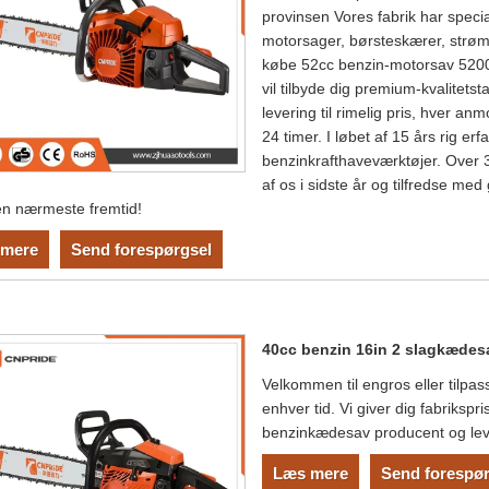
provinsen Vores fabrik har special
motorsager, børsteskærer, strøm
købe 52cc benzin-motorsav 5200
vil tilbyde dig premium-kvalitetst
levering til rimelig pris, hver a
24 timer. I løbet af 15 års rig e
benzinkrafthaveværktøjer. Over
af os i sidste år og tilfredse med 
den nærmeste fremtid!
mere
Send forespørgsel
40cc benzin 16in 2 slagkædes
Velkommen til engros eller tilpas
enhver tid. Vi giver dig fabriksp
benzinkædesav producent og lev
Læs mere
Send forespør