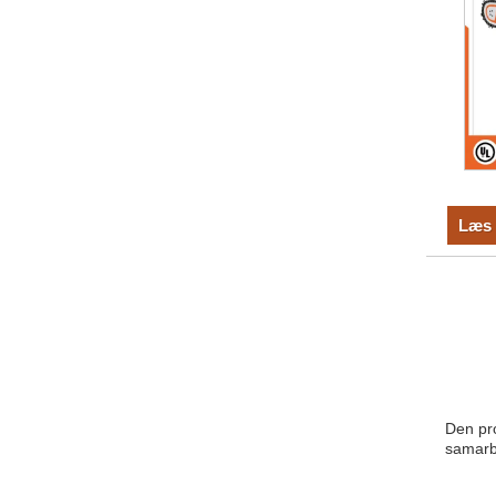
Læs 
Den pro
samarb